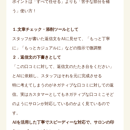
ポイントは「すべて任せる」よりも「苦手な部分を補
う」使い方！
１
.
文章チェック・添削ツールとして
スタッフが書いた返信文を
AI
に見せて、「もっと丁寧
に」「もっとカジュアルに」などの指示で微調整
２．返信文の下書きとして
「この口コミに対して、返信文のたたき台をください」
と
AI
に依頼し、スタッフはそれを元に完成させる
特に考えてしまうのがネガティブな口コミに対しての返
信。実はカスタマーとしてもネガティブな口コミこそど
のようにサロンが対応しているのかよく見ているので
す。
AI
を活用した丁寧でスピーディーな対応で、サロンの印