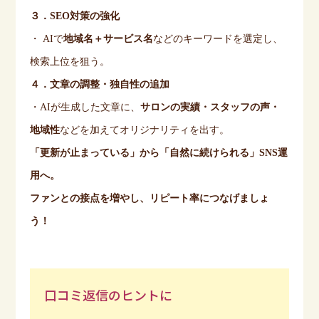
３．
SEO
対策の強化
・
AI
で
地域名＋サービス名
などのキーワードを選定し、
検索上位を狙う。
４．文章の調整・独自性の追加
・
AI
が生成した文章に、
サロンの実績・スタッフの声・
地域性
などを加えてオリジナリティを出す。
「更新が止まっている」から「自然に続けられる」
SNS
運
用へ。
ファンとの接点を増やし、リピート率につなげましょ
う！
口コミ返信のヒントに