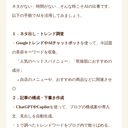
ネタがない・時間がない…そんな時こそ
AI
の出番です。
以下の手順で
AI
を活用してみましょう。
１．ネタ出し・トレンド調査
・
Google
トレンドや
AI
チャットボット
を使って、今話題
の美容キーワードを収集。
「人気のヘッドスパメニュー」「乾燥肌におすすめの
成分」
→自店のメニューや、おすすめの商品などに関連させ
◎
２．記事の構成・下書き作成
・
ChatGPT
や
Copilot
を使って、ブログの構成案や導入
文、見出しを自動生成。
・１で調べたトレンドワードをブログ内で散りばめる。